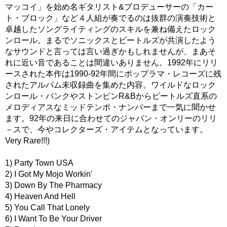
マッコイ」を始め名ギタリスト&プロデューサーの「カー
ト・ブロック」など４人組が奏でるのは抜群の演奏技術と
卓越したソングライティングのスキルを兼ね備えたロック
ンロール。まるでソニックスとビートルズが共演したよう
なサウンドと言っては言い過ぎかもしれませんが、まあそ
れに近い音であることは間違いありません。1992年にリリ
ースされた本作は1990-92年間にポップラマ・レコーズに残
されたアルバム未収録曲を集めた内容。ワイルドなロック
ンロール・パンクやストンピンR&Bからビートルズ直系の
メロディアスなミッドテンポ・ナンバーまで一気に聞かせ
ます。92年の来日に合わせてのジャパン・オンリーのリリ
－スで、今やコレクターズ・アイテムとなっています。
Very Rare!!!)
1) Party Town USA
2) I Got My Mojo Workin'
3) Down By The Pharmacy
4) Heaven And Hell
5) You Call That Lonely
6) I Want To Be Your Driver